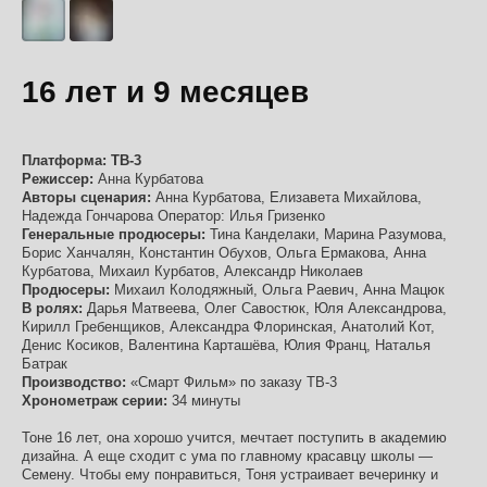
16 лет и 9 месяцев
Платформа: ТВ-3
Режиссер:
Анна Курбатова
Авторы сценария:
Анна Курбатова, Елизавета Михайлова,
Надежда Гончарова Оператор: Илья Гризенко
Генеральные продюсеры:
Тина Канделаки, Марина Разумова,
Борис Ханчалян, Константин Обухов, Ольга Ермакова, Анна
Курбатова, Михаил Курбатов, Александр Николаев
Продюсеры:
Михаил Колодяжный, Ольга Раевич, Анна Мацюк
В ролях:
Дарья Матвеева, Олег Савостюк, Юля Александрова,
Кирилл Гребенщиков, Александра Флоринская, Анатолий Кот,
Денис Косиков, Валентина Карташёва, Юлия Франц, Наталья
Батрак
Производство:
«Смарт Фильм» по заказу ТВ-3
Хронометраж серии:
34 минуты
Тоне 16 лет, она хорошо учится, мечтает поступить в академию
дизайна. А еще сходит с ума по главному красавцу школы —
Семену. Чтобы ему понравиться, Тоня устраивает вечеринку и