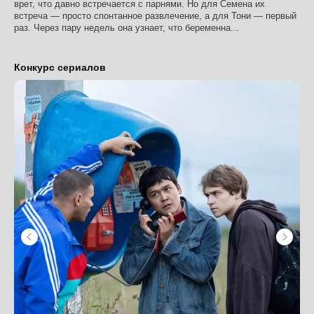
врет, что давно встречается с парнями. Но для Семена их
встреча — просто спонтанное развлечение, а для Тони — первый
раз. Через пару недель она узнает, что беременна...
Конкурс сериалов
INFO@FESTIVALPILOT.RU
Пресс-служба
press@dkultury.ru
+7 (926) 078-31-51
Telegram
Вконтакте