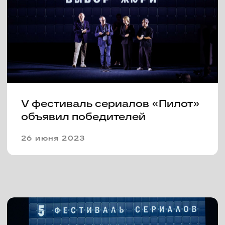
INFO@FESTIVALPILOT.RU
Пресс-служба
press@dkultury.ru
+7 (926) 078-31-51
Telegram
Вконтакте
Политика конфиденциальности
Согласие на обработку персональных данных