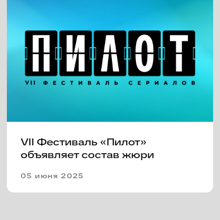
В Иваново открылся VI
фестиваль «Пилот», первые
призы у Ивана Янковского и
Александры Ремизовой
21 июня 2024