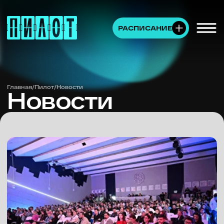
РАСПИСАНИЕ
Главная
/
Пилот
/
Новости
Новости
От независимых проектов до
контентных вселенных: в