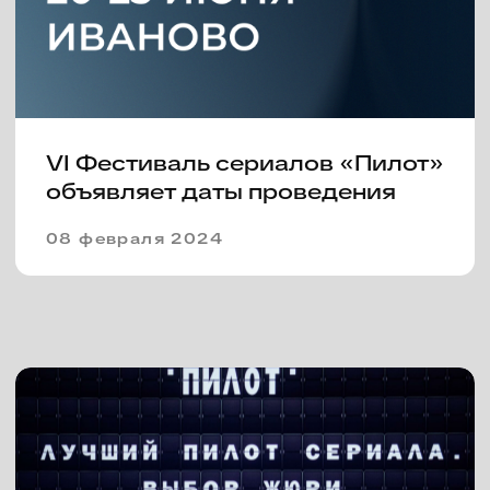
Сериалы с Филиппом
Янковским, Кристиной Асмус и
Владимиром Вдовиченковым, а
также новые проекты Резо
Гигинеишвили и Максима
Пежемского вошли в
программу IV фестиваля
«Пилот»
07 июля 2022