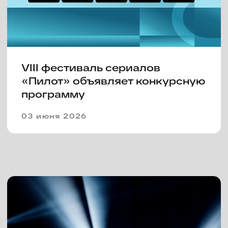
В Иваново открылся VII
фестиваль «Пилот», первые
призы получили шоураннеры
«Фишера» и режиссер
«Трассы»
21 июня 2025