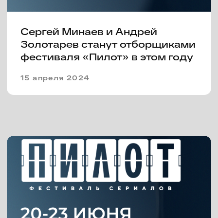
На фестивале «Пилот» жюри
выбрало лучшим сериалом
«Приход», а зрители – «Друг на
час»
Четвертый российский
фестиваль сериалов «Пилот»,
проходивший в Иваново с 15 по
17 июля, подвел свои итоги.
17 июля 2022