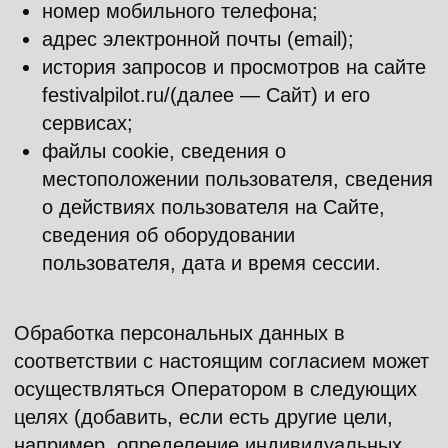
соответствии с настоящим согласием может
осуществляться Оператором в следующих
целях (добавить, если есть другие цели,
например, определение индивидуальных
предпочтений пользователей):
идентификация меня как субъекта
персональных данных с целью
заключения любых договоров с
Оператором и их дальнейшего
исполнения;
проведение акций, опросов, интервью,
тестирований и исследований на Сайте;
установление обратной связи, включая,
но не ограничиваясь: направление мне
рассылок, уведомлений в форме смс,
электронных писем, устных и
письменных запросов, обработки моих
запросов и заявок;
подтверждение достоверности и полноты
персональных данных, предоставленных
субъектом персональных данных;
статистические и иные
исследовательские и (или)