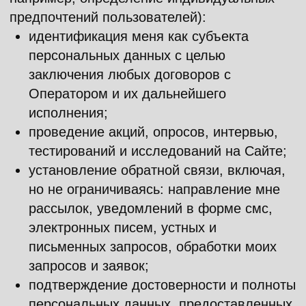
аналитические цели при условии
обезличивания моих персональных
данных.
Настоящее согласие действует бесрочно с
даты предоставления либо до момента
отзыва мной Согласия, в зависимости от
того, какое событие наступит раньше.
Настоящее согласие может быть отозвано
мной путём направления уведомления
посредством электронной почты на
электронный адрес Оператора:
INFO@FESTIVALPILOT.RU
Настоящее согласие подписано простой
электронной подписью с использованием
функционала Сайта.