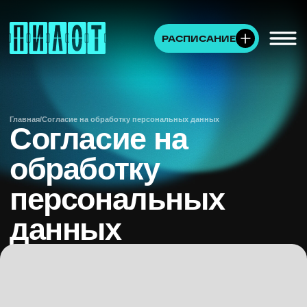
РАСПИСАНИЕ
Главная
/
Согласие на обработку персональных данных
Согласие на
обработку
персональных
данных
Настоящим я выражаю своё согласие ООО
«СТУДИЯ РЕД КАРПЕТ» , ИНН 7708786930,
зарегистрированному по адресу:
____________________________________________
(далее — Оператор), на обработку, в том
числе автоматизированную, а именно сбор,