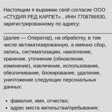
запись, систематизацию, накопление,
хранение, уточнение (обновление,
изменение), извлечение, использование,
обезличивание, блокирование, удаление,
уничтожение следующих персональных
данных:
фамилия, имя, отчество;
адрес места жительства/пребывания;
номер мобильного телефона;
адрес электронной почты (email);
история запросов и просмотров на сайте
festivalpilot.ru/(далее — Сайт) и его
сервисах;
файлы cookie, сведения о
местоположении пользователя, сведения
о действиях пользователя на Сайте,
сведения об оборудовании
пользователя, дата и время сессии.
Обработка персональных данных в