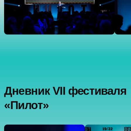
INFO@FESTIVALPILOT.RU
Пресс-служба
press@dkultury.ru
+7 (926) 078-31-51
Telegram
Вконтакте
Политика конфиденциальности
Согласие на обработку персональных данных