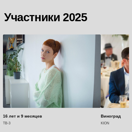
Дневник VII фестиваля
«Пилот»
16 лет и 9 месяцев
Виноград
ТВ-3
KION