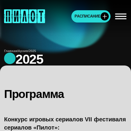
РАСПИСАНИЕ
Главная
/
Архив
/
2025
2025
Программа
Конкурс игровых сериалов VII фестиваля
сериалов «Пилот»:
1. «16 лет и 9 месяцев»,
реж. Анна
Курбатова, ТВ-3, Производство: «Смарт
Фильм» по заказу ТВ-3
2. «Виноград»,
реж. Владимир Щегольков,
KION, студия KIONFILM, «Студия Чеховъ»
3. «Виноделы»,
реж. Антон Федотов,