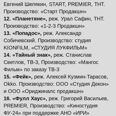
Конкурс документальных сериалов VII
фестиваля сериалов «Пилот»:
«Арт — это я. Цирк», реж. Катя
Жемерова, Родион Макаров,
KION
.
Производство: «СТУДИЯ
ВИДЕОПРОКАТ» при поддержке АНО
«
ИРИ
», KION
«В поисках Андрея Рублева», реж.
Орхан Абулов,
START
.
Производство:
продюсерское агентство
BOKOVFACTORY и онлайн-кинотеатр
START при поддержке АНО «ИРИ»
«Система Хотиненко», реж. Саид
Туляганов, ВК Видео.
Производство:
«Полифильм», ВК Видео
«Старый дом», реж. Любовь
Корлыханова.
Производство:
Кинокомпания «Переворот»
«Твои мои глаза», реж. Маша
Рудневская
«Черкизон. Ад и рай новой России»,
реж. Вадим Ватагин,