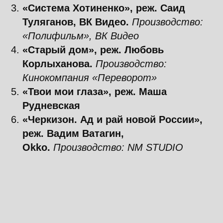
Открытие VII
фестиваля «Пилот»