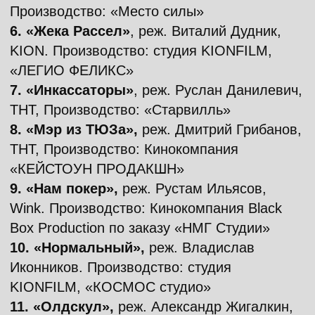
Иконников. Производство: студия
KIONFILM, «КОСМОС студио»
11. «Олдскул»,
реж. Александр Жигалкин,
Евгений Шелякин, START, PREMIER, ТНТ.
Производство: «Старт Продакшн»
12. «Планетяне»,
реж. Урал Сафин, ТНТ.
Производство: «1-2-3 Продакшн»
13. «Попадос»,
реж. Александр
Собичевский. Производство: студия
KIONFILM, «СТУДИЯ ЛУКФИЛЬМ»
14. «Тайный знак»,
реж. Станислав
Светлов, ТВ-3, Производство: «Мангос
Фильм» по заказу ТВ-3
15. «Фейк»,
реж. Алексей Кузмин-Тарасов,
Okko. Производство: ООО «Студия Декон»
и ООО «Ориджиналс продакшн»
16. «Фулл Хаус»,
реж. Григорий Васильев,
PREMIER, Производство: «Киностудия
ФУ-24» при поддержке АНО «ИРИ»
17. «Чудо»,
реж. Антон Богданов, PREMIER.
Производство: «Студия Видеопрокат» при
поддержке АНО «ИРИ»