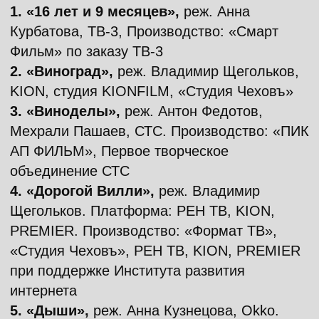
Мехрали Пашаев, СТС. Производство: «ПИК
АП ФИЛЬМ», Первое творческое
объединение СТС
4. «Дорогой Вилли»,
реж. Владимир
Щегольков. Платформа: РЕН ТВ, KION,
PREMIER. Производство: «Формат ТВ»,
«Студия Чеховъ», РЕН ТВ, KION, PREMIER
при поддержке Института развития
интернета
5. «Дыши»,
реж. Анна Кузнецова, Okko.
Производство: «Место силы»
6. «Жека Рассел»
, реж. Виталий Дудник,
KION. Производство: студия KIONFILM,
«ЛЕГИО ФЕЛИКС»
7. «Инкассаторы»
, реж. Руслан Данилевич,
ТНТ, Производство: «Старвилль»
8. «Мэр из ТЮЗа»,
реж. Дмитрий Грибанов,
ТНТ, Производство: Кинокомпания
«КЕЙСТОУН ПРОДАКШН»
9. «Нам покер»,
реж. Рустам Ильясов,
Wink. Производство: Кинокомпания Black
Box Production по заказу «НМГ Студии»
10. «Нормальный»,
реж. Владислав