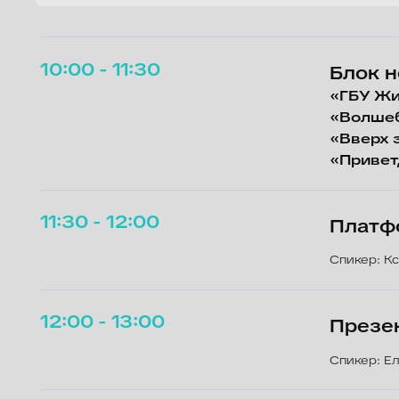
«ГБУ Жизнь»
«Волшебная 
«Вверх за ме
«Привет, Кар
11:30 - 12:00
Платформиз
Спикер: Ксения Б
12:00 - 13:00
Презентац
Спикер: Елена Ла
13:30 - 15:30
Конкурс до
«Вирус попсы
Конкурс игровых сериалов