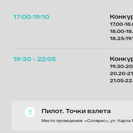
Место проведения: «Солярис», ул. Карла Маркса,
10:00 - 11:00
Блок неза
«Код 102»
#Не_моя_жиз
«Тоже мне лю
11:00 - 11:30
Независим
11:30 - 12:00
RUTUBE как
Спикер: Генераль
12:00 - 12:30
Франшизы 
вертикаль