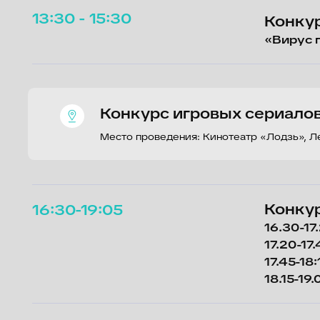
Место проведения: Кинотеатр «Лодзь», Лежневск
Конкурс иг
16:30-19:05
16.30-17.20 «
17.20-17.45 «
17.45-18:15 «
18.15-19.05 «К
Конкурс иг
19:30 - 21:40
19.30-20.20 «
20.20-20.45 «
20.45-21.40 
Пилот. Точки взлета