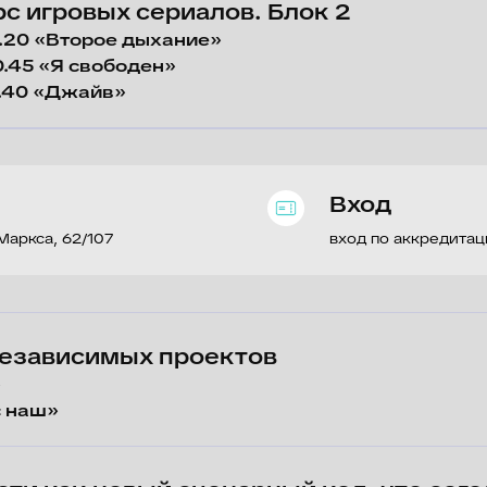
 62/107
вход по аккредитации
висимых проектов
ак новый сценарный код: что сегодня дела
рителю
рбаль, генеральный директор исследовательской компании «Ванта 
территория смыслов
окина, заместитель генерального директора, директор дирекции пр
арина Фоменко, начальник управления производства сериалов Пятого