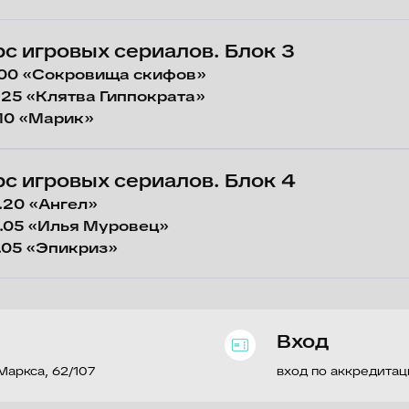
 62/107
вход по аккредитации
висимых проектов
нь
бовь»
ые сериалы. Анимационный блок
 промо-конструктор: разгон контента
ный директор PREMIER и директор по развитию RUTUBE Виктория М
КИОН: прямые продолжения историй, спи
ные и горизонтальные франшизы