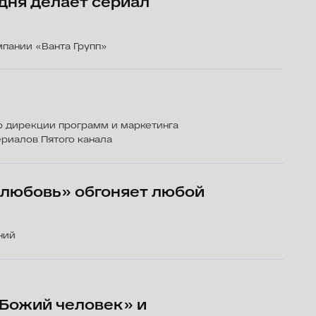
 обгоняет любой
ловек» и
на важные темы
кого авангарда»
и, билетам