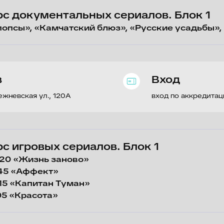
ая ул., 120A
вход по аккредитации, регистраци
ровых сериалов. Блок 1
Жизнь заново»
Аффект»
Капитан Туман»
расота»
ровых сериалов. Блок 2
Второе дыхание»
Я свободен»
«Джайв»
Вход