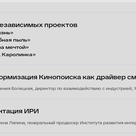
пыль»
чтой»
олинка»
ация Кинопоиска как драйвер смотрения 
олецкая, директор по взаимодействию с индустрией, Яндекс
ия ИРИ
пина, генеральный продюсер Института развития интернета
кументальных сериалов. Блок 1
», «Камчатский блюз», «Русские усадьбы», «ЖПТ»
Вход