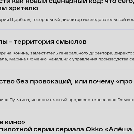
без провокаций, или почему «про любовь»
тятина, исполнительный продюсер телеканала Dомашний
но»
тной серии сериала Okko «Алёша Божий че
 том, как создавать зрительские проекты 
Гордеев, генеральный продюсер онлайн-кинотеатра Okko
кументальных сериалов. Блок 2
лдаты полураспада», «Ученые дамы», «Амазонки русс
вторые
Вход
вход по аккредитации, регистраци
ая ул., 120A