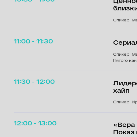
Лидерство 
хайп
Спикер: Ирина Пу
12:00 - 13:00
«Вера в ки
Показ пило
разговор о
Спикер: Гавриил 
13:30 - 15:45
Конкурс до
«Птички», «Со
Конкурс игровых сериалов и «
сезоны»
Место проведения: Кинотеатр «Лодзь», Лежневск