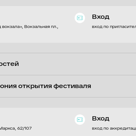
Вход
а», Вокзальная пл.,
вход по пригласительным билетам
й
 открытия фестиваля
Вход
 62/107
вход по аккредитации
висимых проектов