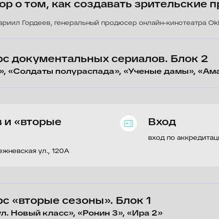
торые сезоны». Блок 1
ый класс», «Ронин 3», «Ира 2»
ровых сериалов. Блок 3
Сокровища скифов»
Клятва Гиппократа»
Марик»
ровых сериалов. Блок 4
Ангел»
Илья Муровец»
Эпикриз»
Вход