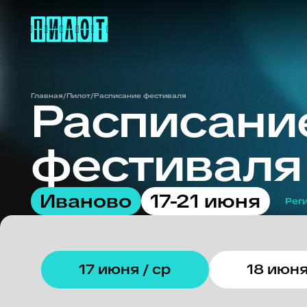
Главная
/
Пилот
/
Расписание фестиваля
Расписание
фестиваля 
Иваново
17-21 июня
Регистраци
17 июня / ср
18 июня