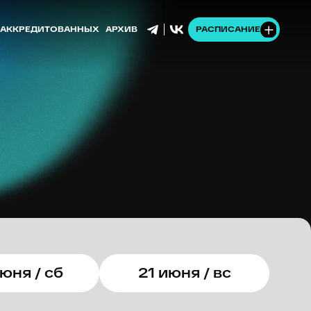
ННЫХ
АРХИВ
РАСПИСАНИЕ
юня / сб
21 июня / вс