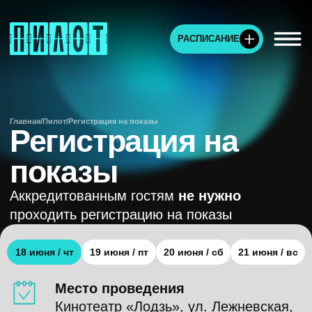
РАСПИСАНИЕ
Главная
/
Пилот
/
Регистрация на показы
Регистрация на
показы
Аккредитованным гостям
не нужно
проходить регистрацию на показы
Место проведения
Кинотеатр «Лодзь», ул. Лежневская,
120А
Вход
18 июня / чт
19 июня / пт
20 июня / сб
21 июня / вс
по регистрации, билетам