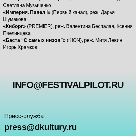
Светлана Музыченко
«Империя. Павел I»
(Первый канал), реж. Дарья
Шумакова
INFO@FESTIVALPILOT.RU
«Киборг»
(PREMIER), реж. Валентина Беспалая, Ксения
Пчелинцева
«Баста “С самых низов”»
(KION), реж. Митя Левин,
Пресс-служба
Игорь Храмков
press@dkultury.ru
+7 (926) 078-31-51
Telegram
Вконтакте
Политика конфиденциальности
Согласие на обработку персональных данных