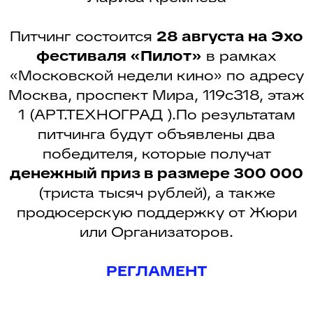
Питчинг состоится
28 августа на Эхо
фестиваля «Пилот»
в рамках
«Московской недели кино» по адресу
Москва, проспект Мира, 119с318, этаж
1 (АРТ.ТЕХНОГРАД ).По результатам
питчинга будут объявлены два
победителя, которые получат
INFO@FESTIVALPILOT.RU
денежный приз в размере 300 000
(триста тысяч рублей), а также
продюсерскую поддержку от Жюри
Пресс-служба
или Организаторов.
press@dkultury.ru
+7 (926) 078-31-51
РЕГЛАМЕНТ
Telegram
Вконтакте
Политика конфиденциальности