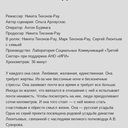
Режиссер: Никита Тихонов-Рау
Автор сценария: Ольга Арлаускас
Оператор: Антон Бурмага
Продюсер: Никита Тихонов-Рау
В ролях: Никита Тихонов-Рау, Марк Тихонов-Рау, Сергей Леонтьев
с семьей
Производство: Лаборатория Социальных Коммуникаций «Третий
Сектор» при поддержке АНО «ИРИ»
Хронометраж: 36 минут
У каждого она своя. Любимая, желанная, единственная. Она
требует жертвы. Из-за нее бессонные ночи и бесконечные
стрессы. Она занимает почти все время и требует все больше.
INFO@FESTIVALPILOT.RU
Иногда он жалеет, что ввязался в отношения с ней и испытывает
почти ненависть. Чтобы посмотреть на нее, люди преодолевают
сотни километров. И она того стоит — с ней можно стать
счастливым и обрести смысл жизни. Она — русская усадьба.
Пресс-служба
Одна из серий проекта посвящена родовой усадьбе династии
press@dkultury.ru
Леонтьевых, связанной с наследием великого полководца А.В.
Суворова.