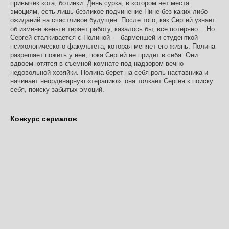
привычек кота, ботинки. День сурка, в котором нет места
эмоциям, есть лишь безликое подчинение Нине без каких-либо
ожиданий на счастливое будущее. После того, как Сергей узнает
об измене жены и теряет работу, казалось бы, все потеряно… Но
Сергей сталкивается с Полиной — барменшей и студенткой
психологического факультета, которая меняет его жизнь. Полина
разрешает пожить у нее, пока Сергей не придет в себя. Они
вдвоем ютятся в съемной комнате под надзором вечно
недовольной хозяйки. Полина берет на себя роль наставника и
начинает неординарную «терапию»: она толкает Сергея к поиску
себя, поиску забытых эмоций.
Конкурс сериалов
INFO@FESTIVALPILOT.RU
Пресс-служба