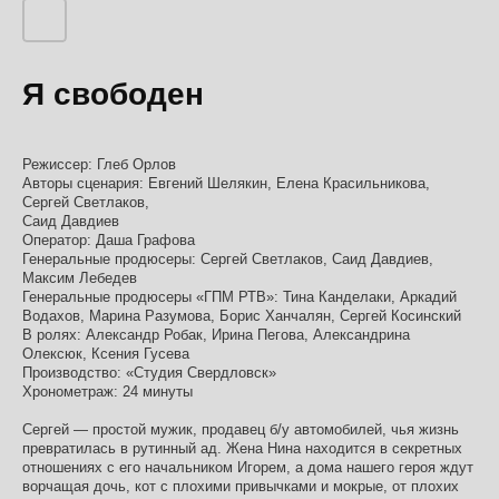
Я свободен
Режиссер: Глеб Орлов
Авторы сценария: Евгений Шелякин, Елена Красильникова,
Сергей Светлаков,
Саид Давдиев
Оператор: Даша Графова
Генеральные продюсеры: Сергей Светлаков, Саид Давдиев,
Максим Лебедев
Генеральные продюсеры «ГПМ РТВ»: Тина Канделаки, Аркадий
Водахов, Марина Разумова, Борис Ханчалян, Сергей Косинский
В ролях: Александр Робак, Ирина Пегова, Александрина
Олексюк, Ксения Гусева
Производство: «Студия Свердловск»
Хронометраж: 24 минуты
Сергей — простой мужик, продавец б/у автомобилей, чья жизнь
превратилась в рутинный ад. Жена Нина находится в секретных
отношениях с его начальником Игорем, а дома нашего героя ждут
ворчащая дочь, кот с плохими привычками и мокрые, от плохих