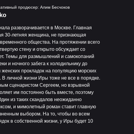
еативный продюсер: Алим Бесчоков
ko
иала разворачивается в Москве. Главная
я 30-летняя женщина, не признающая
овременного общества. На протяжении всего
етвертую стену и открыто обсуждает со
ует. Темы для размышлений и самокопаний
еки и ночного забега к холодильнику до
и женских прокладок на популяцию морских
. В личной жизни Иры тоже не все в порядке.
чным сценаристом Сергеем, но взрывной
оляет им постоянно быть вместе, поэтому
Один из таких скандалов неожиданно
ксом, и мимолетный роман ставит главную
ненным выбором. На то, чтобы во всем
ядок в собственной жизни, у Иры будет 10