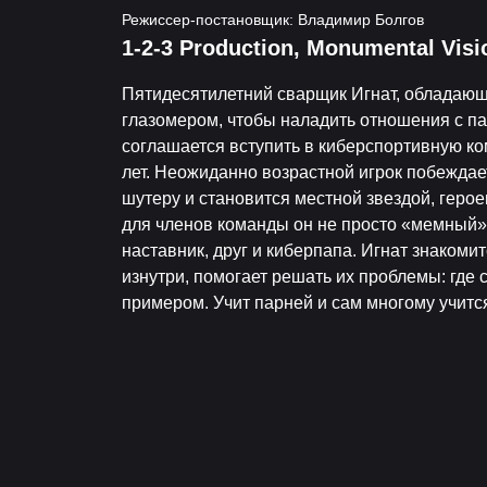
Режиссер-постановщик: Владимир Болгов
1-2-3 Production, Monumental Vis
Пятидесятилетний сварщик Игнат, обладаю
глазомером, чтобы наладить отношения с п
соглашается вступить в киберспортивную к
лет. Неожиданно возрастной игрок побеждае
шутеру и становится местной звездой, герое
для членов команды он не просто «мемный»
наставник, друг и киберпапа. Игнат знакоми
изнутри, помогает решать их проблемы: где 
примером. Учит парней и сам многому учится