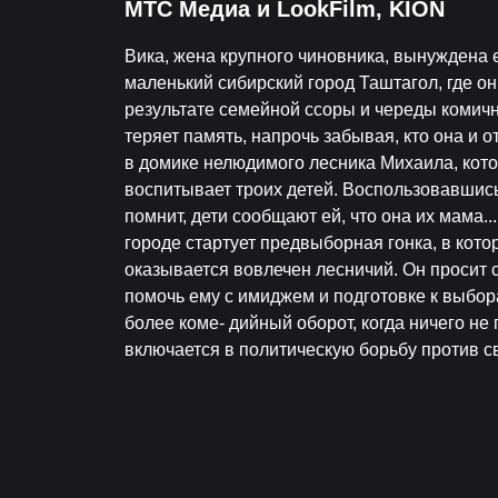
МТС Медиа и LookFilm, KION
Вика, жена крупного чиновника, вынуждена 
маленький сибирский город Таштагол, где о
результате семейной ссоры и череды комич
теряет память, напрочь забывая, кто она и о
в домике нелюдимого лесника Михаила, кот
воспитывает троих детей. Воспользовавшись 
помнит, дети сообщают ей, что она их мама..
городе стартует предвыборная гонка, в кот
оказывается вовлечен лесничий. Он просит
помочь ему с имиджем и подготовке к выбор
более коме- дийный оборот, когда ничего 
включается в политическую борьбу против с