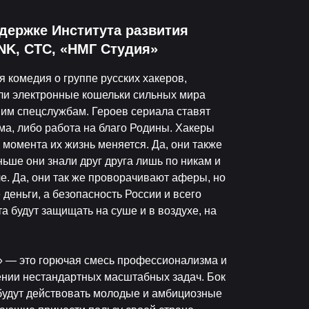
держке Института развития
INK, СТС, «НМГ Студия»
 комедия о группе русских хакеров,
ли электронные кошельки сильных мира
шим спецслужбам. Героев сериала ставят
ма, либо работа на благо Родины. Хакеры
о момента их жизнь меняется. Да, они также
ньше они знали друг друга лишь по никам и
ле. Да, они так же проворачивают аферы, но
 деньги, а безопасность России и всего
та будут защищать на суше и в воздухе, на
й» — это горючая смесь профессионализма и
ении нестандартных масштабных задач. Бок
 будут действовать молодые и амбициозные