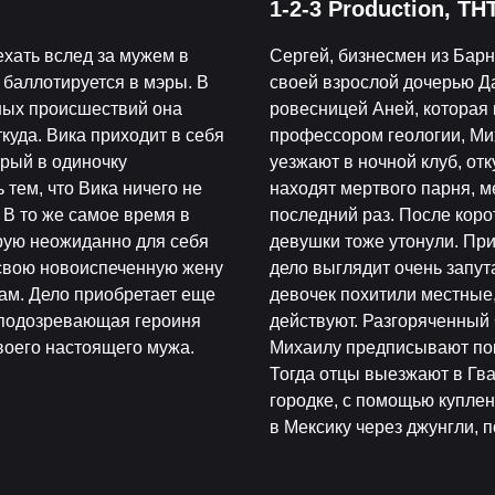
1-2-3 Production, Т
ехать вслед за мужем в
Сергей, бизнесмен из Барн
н баллотируется в мэры. В
своей взрослой дочерью Д
ных происшествий она
ровесницей Аней, которая 
ткуда. Вика приходит в себя
профессором геологии, Ми
орый в одиночку
уезжают в ночной клуб, от
тем, что Вика ничего не
находят мертвого парня, м
. В то же самое время в
последний раз. После коро
орую неожиданно для себя
девушки тоже утонули. При 
 свою новоиспеченную жену
дело выглядит очень запут
ам. Дело приобретает еще
девочек похитили местные,
не подозревающая героиня
действуют. Разгоряченный 
воего настоящего мужа.
Михаилу предписывают поки
Тогда отцы выезжают в Гва
городке, с помощью купле
в Мексику через джунгли, 