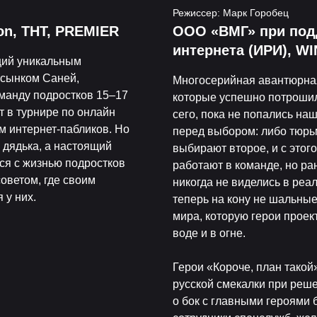
Режиссер: Марк Горобец
ion, ТНТ, PREMIER
ООО «ВМГ» при под
интернета (ИРИ), W
щий уникальным
асынком Саней,
Многосерийная авантюрная
оманду подростков 15–17
которые успешно потроши
т в турнире по онлайн
сего, пока не попались на
м интернет-пабликов. Но
перед выбором: либо тюрь
 дядька, а настоящий
выбирают второе, и с этог
тся с жизнью подростков
работают в команде, но ра
советом, где своим
никогда не виделись в реа
 у них.
теперь на кону не шальные
мира, которую герои проек
воде и в огне.
Герои «Короче, план тако
русской смекалки при реш
о бок с главными героями