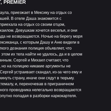
НТ, PREMIER
аула, приезжает в Мексику на отдых со
ашей. В отеле Даша знакомится с
приехала на отдых со своим отцом,
хаилом. Девушкам хочется веселья, и они
куда не возвращаются. Ночью на берегу моря
ексиканца, с которым Дашу и Аню видели в
ткого дознания полиция объявляет, что
этом их тела найти не удалось, да и в целом
анным. Сергей и Михаил считают, что
 но на полицию никакие аргументы не
Сергей устраивает скандал, из-за чего ему и
нуть страну, иначе они сядут в тюрьму.
темалу, и, переночевав в приграничном
нного проводника нелегально возвращаются
попутно попадая в разборки наркокартеля.