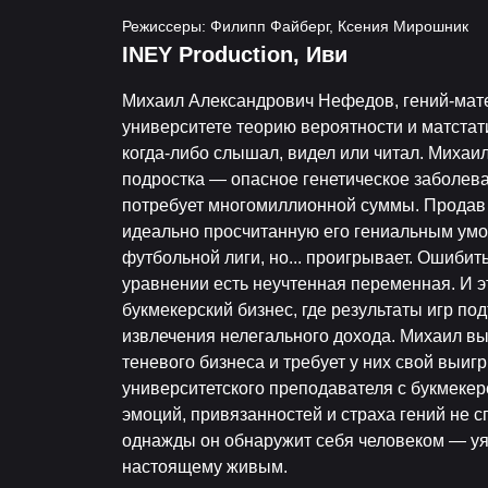
Режиссеры: Филипп Файберг, Ксения Мирошник
INEY Production, Иви
Михаил Александрович Нефедов, гений-мате
университете теорию вероятности и матстати
когда-либо слышал, видел или читал. Михаил 
подростка — опасное генетическое заболева
потребует многомиллионной суммы. Продав 
идеально просчитанную его гениальным умо
футбольной лиги, но... проигрывает. Ошибитьс
уравнении есть неучтенная переменная. И 
букмекерский бизнес, где результаты игр п
извлечения нелегального дохода. Михаил в
теневого бизнеса и требует у них свой выигр
университетского преподавателя с букмеке
эмоций, привязанностей и страха гений не с
однажды он обнаружит себя человеком — уя
настоящему живым.