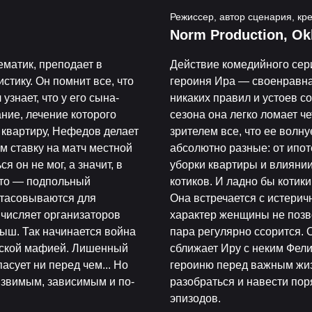
Режиссер, автор сценария, кр
Norm Production, Ok
матик, преподает в
Действие комедийного сер
стику. Он помнит все, что
героиня Ира — своенравна
узнает, что у его сына-
никаких правил и устоев с
ние, лечение которого
сезона она легко ломает ч
квартиру, Нефедов делает
зрителем все, что ее волн
м ставку на матч местной
абсолютно разные: от ипот
я он не мог, а значит, в
уборки квартиры и влияни
это — подпольный
котиков. И ладно бы котики
одтасовываются для
Она встречается с истери
ычисляет организаторов
характер женщины не позв
ыш. Так начинается война
пара регулярно ссорится. 
рской мафией. Лишенный
сближает Иру с неким Фели
пасует ни перед чем... Но
героиню перед важным жиз
звимым, зависимым и по-
разобраться и навести пор
эпизодов.