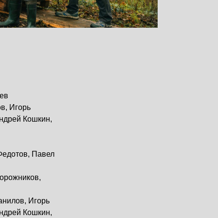
ев
в, Игорь
ндрей Кошкин,
Федотов, Павел
дорожников,
анилов, Игорь
ндрей Кошкин,