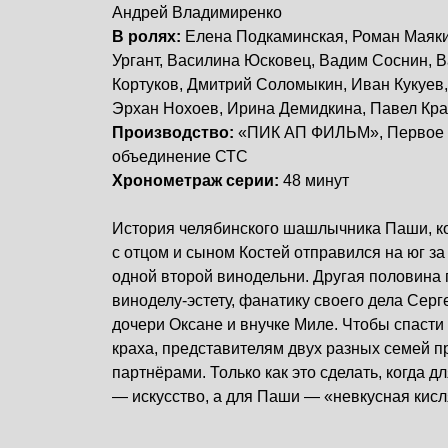
Андрей Владимиренко
В ролях:
Елена Подкаминская, Роман Маяки
Ургант, Василина Юсковец, Вадим Соснин, В
Кортуков, Дмитрий Соломыкин, Иван Кукуев
Эрхан Нохоев, Ирина Демидкина, Павел Краи
Производство:
«ПИК АП ФИЛЬМ», Первое 
объединение СТС
Хронометраж серии:
48 минут
История челябинского шашлычника Паши, ко
с отцом и сыном Костей отправился на юг з
одной второй винодельни. Другая половина
виноделу-эстету, фанатику своего дела Серг
дочери Оксане и внучке Миле. Чтобы спасти 
краха, представителям двух разных семей п
партнёрами. Только как это сделать, когда д
— искусство, а для Паши — «невкусная кис