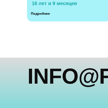
16 лет и 9 месяцев
INFO@FE
Подробнее
Пресс-служба
press@dkultury.ru
+7 (926) 078-31-51