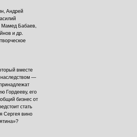
н, Андрей
асилий
, Мамед Бабаев,
̆нов и др.
творческое
торый вместе
а наследством —
 принадлежат
ею Гордееву, его
общий бизнес от
редстоит стать
ля Сергея вино
лятина»?