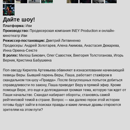
Дайте шоу!
Платформа:
Иви
Производство:
Продюсерская компания INEY Production и онлайн-
кинотеатр Иви
Режиссер-постановщик:
Дмитрий Литвиненко
Продюсеры: Андрей Золотарев, Алена Акимова, Анастасия Дюкарева,
Инна Оркина-Сексте
В ролях:
Милош Бикович, Олег Савостюк, Виктория Толстоганова, Игорь
Верник, Кристина Бабушкина
Поп-звезду Кирилла Артемьева обвиняют в изнасиловании начинающей
певицы Веры. Бывший парень Веры, Паша, работает стажёром в
скандальном ток-шоу «Правда». После безуспешных попыток добиться
справедливости по закону, Паша приводит Веру в прямой эфир. Кроме
помощи Вере, это еще и долгожданная громкая тема, которую так ждет от
Паши начальство. Скандал набирает обороты, становясь самой
рейтинговой темой в стране. Вопрос — как далеко герои этой истории
готовы будут зайти в поисках правды и какие личные драмы откроются
зрителям на этом пути?